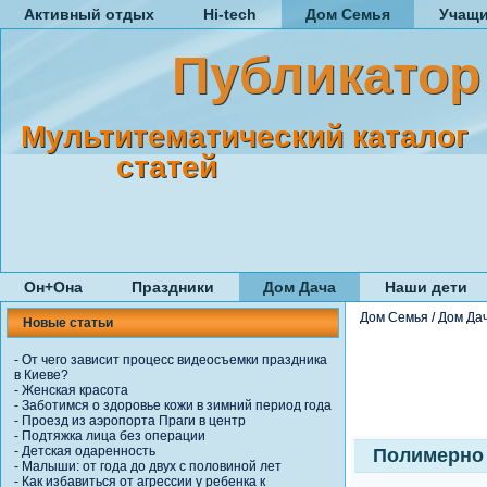
Активный отдых
Hi-tech
Дом Семья
Учащ
Публикатор
Мультитематический каталог
статей
Он+Она
Праздники
Дом Дача
Наши дети
Дом Семья
/
Дом Да
Новые статьи
-
От чего зависит процесс видеосъемки праздника
в Киеве?
-
Женская красота
-
Заботимся о здоровье кожи в зимний период года
-
Проезд из аэропорта Праги в центр
-
Подтяжка лица без операции
-
Детская одаренность
Полимерно 
-
Малыши: от года до двух с половиной лет
-
Как избавиться от агрессии у ребенка к