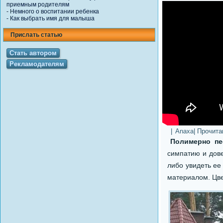
приемным родителям
-
Немного о воспитании ребенка
-
Как выбрать имя для малыша
Прислать статью
Стать автором
Рекламодателям
|
Anaxa
| Прочит
Полимерно п
симпатию и дове
либо увидеть ее
материалом. Цве