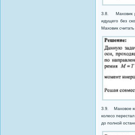
3.8. Маховик р
идущего без ск
Маховик считать
3.9. Маховое кол
колесо перестал
до полной остан