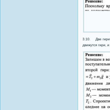
3.10. Две гири 
движутся гири, 