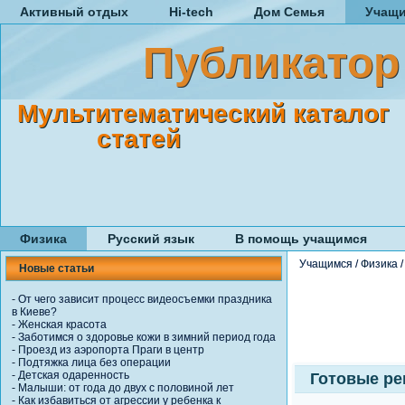
Активный отдых
Hi-tech
Дом Семья
Учащ
Публикатор
Мультитематический каталог
статей
Физика
Русский язык
В помощь учащимся
Учащимся
/
Физика
Новые статьи
-
От чего зависит процесс видеосъемки праздника
в Киеве?
-
Женская красота
-
Заботимся о здоровье кожи в зимний период года
-
Проезд из аэропорта Праги в центр
-
Подтяжка лица без операции
-
Детская одаренность
Готовые ре
-
Малыши: от года до двух с половиной лет
-
Как избавиться от агрессии у ребенка к