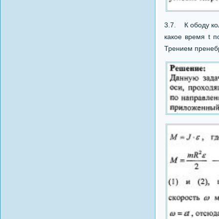
3.7. К ободу ко
какое время t п
Трением пренеб