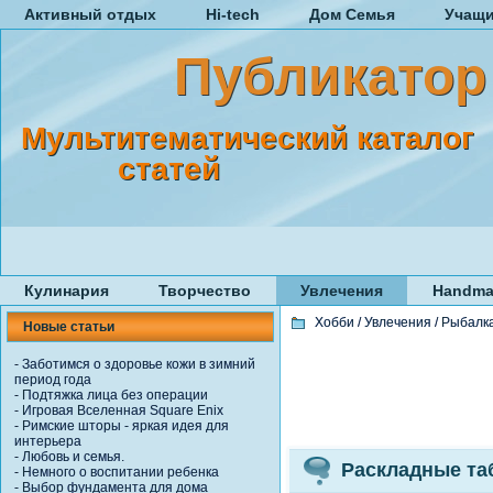
Активный отдых
Hi-tech
Дом Семья
Учащ
Публикатор
Мультитематический каталог
статей
Кулинария
Творчество
Увлечения
Handma
Хобби
/
Увлечения
/
Рыбалк
Новые статьи
-
Заботимся о здоровье кожи в зимний
период года
-
Подтяжка лица без операции
-
Игровая Вселенная Square Enix
-
Римские шторы - яркая идея для
интерьера
-
Любовь и семья.
Раскладные таб
-
Немного о воспитании ребенка
-
Выбор фундамента для дома