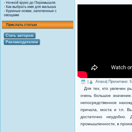
-
Ночной круиз до Перемышля.
-
Как выбрать имя для малыша
-
Куриные ножки, запеченные с
овощами
Прислать статью
Стать автором
Рекламодателям
|
Anaxa
| Прочитано:
5
Для тех, кто увлечен р
очень большое значение
непосредственное нахож
причала, моста и т.п. В
достаточно неудобно.
промышленности, в произв