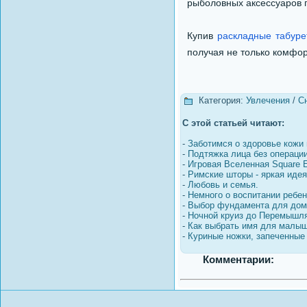
рыболовных аксессуаров п
Купив
раскладные табуре
получая не только комфорт
Категория:
Увлечения
/
С
С этой статьей читают:
-
Заботимся о здоровье кожи 
-
Подтяжка лица без операци
-
Игровая Вселенная Square E
-
Римские шторы - яркая идея
-
Любовь и семья.
-
Немного о воспитании ребен
-
Выбор фундамента для дом
-
Ночной круиз до Перемышл
-
Как выбрать имя для малы
-
Куриные ножки, запеченные
Комментарии: