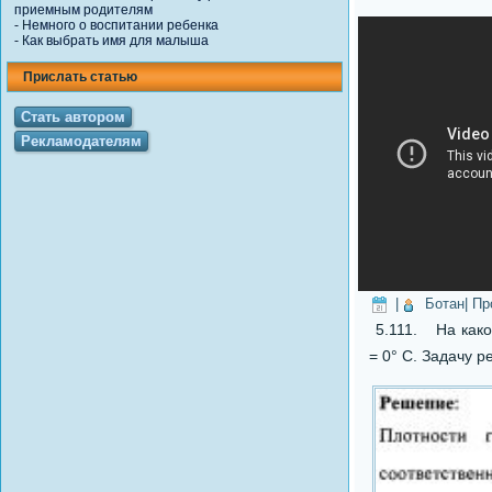
приемным родителям
-
Немного о воспитании ребенка
-
Как выбрать имя для малыша
Прислать статью
Стать автором
Рекламодателям
|
Ботан
| П
5.111. На како
= 0° С. Задачу р