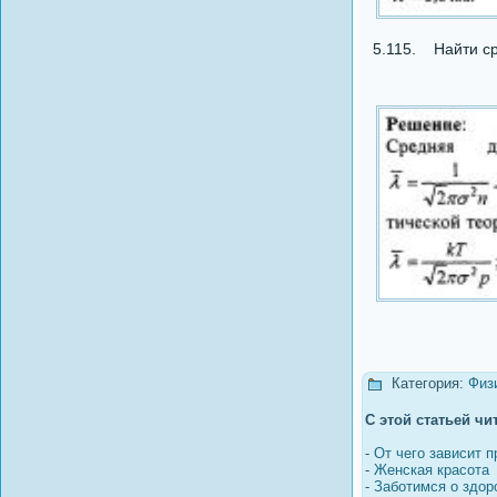
5.115. Найти ср
Категория:
Физ
С этой статьей чи
-
От чего зависит 
-
Женская красота
-
Заботимся о здор