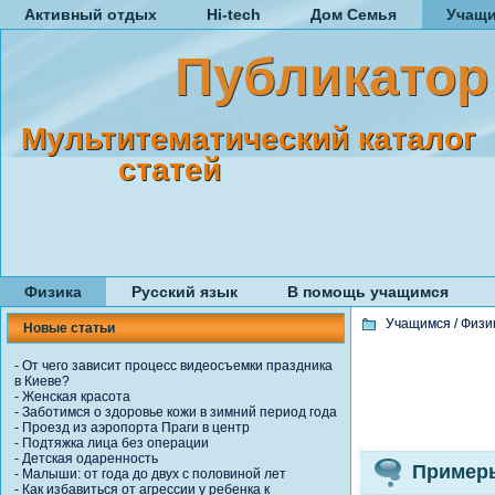
Активный отдых
Hi-tech
Дом Семья
Учащ
Публикатор
Мультитематический каталог
статей
Физика
Русский язык
В помощь учащимся
Учащимся
/
Физи
Новые статьи
-
От чего зависит процесс видеосъемки праздника
в Киеве?
-
Женская красота
-
Заботимся о здоровье кожи в зимний период года
-
Проезд из аэропорта Праги в центр
-
Подтяжка лица без операции
-
Детская одаренность
Примеры
-
Малыши: от года до двух с половиной лет
-
Как избавиться от агрессии у ребенка к