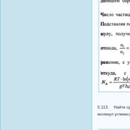
5.113. Найти ср
молекул углекисл