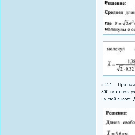
5.114. При помо
300 км от повер
на этой высоте. 