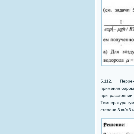
5.112. Перрен,
применяя бароме
при расстоянии
Температура гум
степени 3 кг/м3