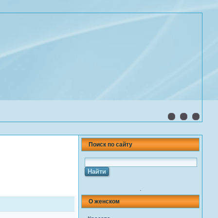
Поиск по сайту
.
О женском