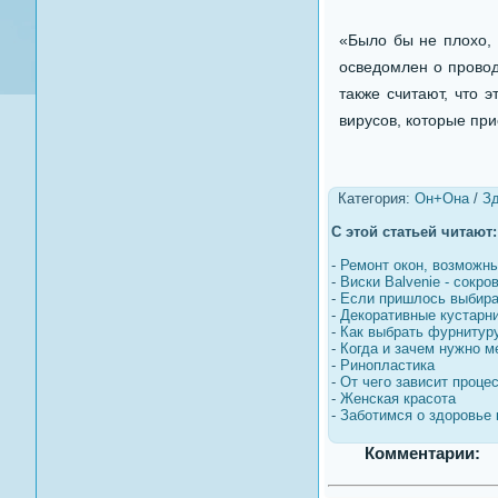
«Было бы не плохо, 
осведомлен о провод
также считают, что 
вирусов, которые пр
Категория:
Он+Она
/
З
С этой статьей читают:
-
Ремонт окон, возможны
-
Виски Balvenie - сокро
-
Если пришлось выбира
-
Декоративные кустарни
-
Как выбрать фурнитур
-
Когда и зачем нужно 
-
Ринопластика
-
От чего зависит проце
-
Женская красота
-
Заботимся о здоровье 
Комментарии: