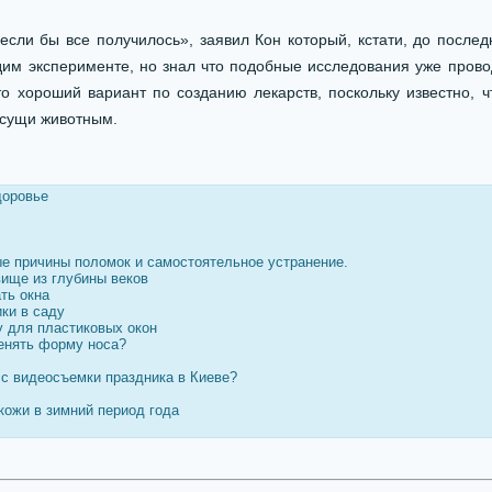
если бы все получилось», заявил Кон который, кстати, до после
им эксперименте, но знал что подобные исследования уже прово
это хороший вариант по созданию лекарств, поскольку известно, ч
исущи животным.
доровье
е причины поломок и самостоятельное устранение.
вище из глубины веков
ть окна
ки в саду
у для пластиковых окон
менять форму носа?
сс видеосъемки праздника в Киеве?
кожи в зимний период года