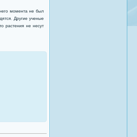
днего момента не был
дятся. Другие ученые
то растения не несут