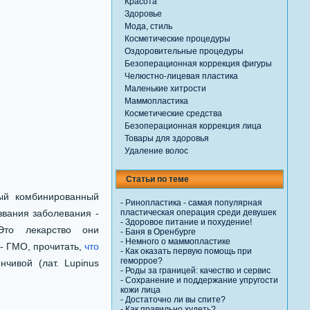
Красота
Здоровье
Мода, стиль
Косметические процедуры
Оздоровительные процедуры
Безоперационная коррекция фигуры
Челюстно-лицевая пластика
Маленькие хитрости
Маммопластика
Косметические средства
Безоперационная коррекция лица
Товары для здоровья
Удаление волос
Статьи по теме
лый комбинированный
-
Ринопластика - самая популярная
звания заболевания -
пластическая операция среди девушек
-
Здоровое питание и похудение!
Это лекарство они
-
Баня в Оренбурге
-
Немного о маммопластике
- ГМО, прочитать,
что
-
Как оказать первую помощь при
геморрое?
нчивой (лат. Lupinus
-
Роды за границей: качество и сервис
-
Сохранение и поддержание упругости
кожи лица
-
Достаточно ли вы спите?
-
Как правильно худеть?