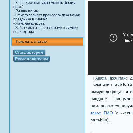
-
Когда и зачем нужно менять форму
носа?
-
Ринопластика
-
От чего зависит процесс видеосъемки
праздника в Киеве?
-
Женская красота
-
Заботимся о здоровье кожи в зимний
период года
Прислать статью
Стать автором
Рекламодателям
|
Anaxa
| Прочитано:
2
Компания SubTerra
иммунодефицит, кото
синдром Глянцман
намереваются получи
такое ГМО
): кислиц
mutabilis).