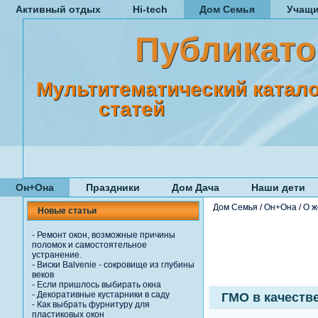
Активный отдых
Hi-tech
Дом Семья
Учащ
Публикато
Мультитематический катало
статей
Он+Она
Праздники
Дом Дача
Наши дети
Дом Семья
/
Он+Она
/
О ж
Новые статьи
-
Ремонт окон, возможные причины
поломок и самостоятельное
устранение.
-
Виски Balvenie - сокровище из глубины
веков
-
Если пришлось выбирать окна
-
Декоративные кустарники в саду
ГМО в качеств
-
Как выбрать фурнитуру для
пластиковых окон