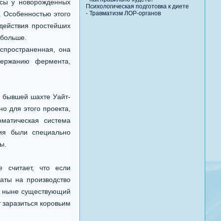
нсы у новорожденных
Психологическая подготовка к диете
. Особенностью этого
-
Травматизм ЛОР-органов
здействия простейших
 больше.
спространенная, она
держанию фермента,
 бывшей шахте Уайт-
о для этого проекта,
оматическая система
ия были специально
ы.
 считает, что если
раты на производство
я, ныне существующий
т заразиться коровьим