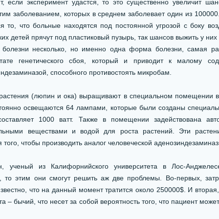
т, если эксперимент удастся, то это существенно увеличит ша
тим заболеванием, которых в среднем заболевает один из 100000
я то, что больные находятся под постоянной угрозой с боку во
ких детей прячут под пластиковый пузырь, так шансов выжить у них
 болезни несколько, но именно одна форма болезни, самая ра
ьтате генетического сбоя, который и приводит к малому со
ндезаминазой, способного противостоять микробам.
растения (люпин и ока) выращивают в специальном помещении в
тоянно освещаются 64 лампами, которые были созданы специальн
оставляет 1000 ватт. Также в помещении задействована авт
ельными веществами и водой для роста растений. Эти растен
того, чтобы производить аналог человеческой аденозиндезаминаз
н, ученый из Калифорнийского университета в Лос-Анджелесе
, то этим они смогут решить аж две проблемы. Во-первых, зат
известно, что на данный момент тратится около 250000$. И втора
а – бычий, что несет за собой вероятность того, что пациент може