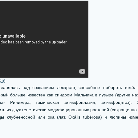
618
 занялась над созданием лекарств, способных побороть тяжё
рый больше известен как синдром Мальчика в пузыре (другие на
на- Риникера, тимическая алимфоплазия, алимфоцитоз). 
ть из двух генетически модифицированных растений (сокращенно 
ы клубненосной или ока (лат. Oxális tubérosa) и люпины изме