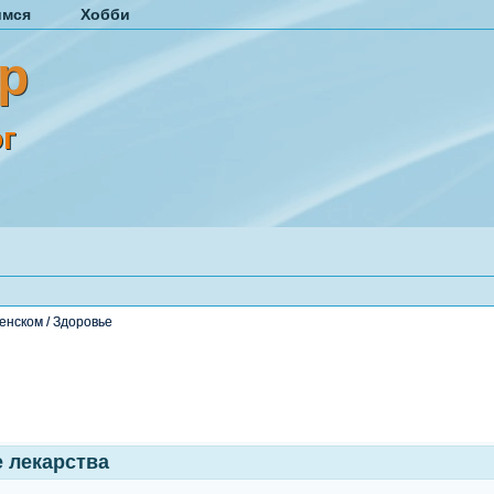
имся
Хобби
р
г
енском
/
Здоровье
е лекарства