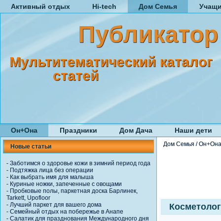
Активный отдых
Hi-tech
Дом Семья
Учащ
Публикатор
Мультитематический каталог
статей
Он+Она
Праздники
Дом Дача
Наши дети
Дом Семья
/
Он+Он
Новые статьи
-
Заботимся о здоровье кожи в зимний период года
-
Подтяжка лица без операции
-
Как выбрать имя для малыша
-
Куриные ножки, запеченные с овощами
-
Пробковые полы, паркетная доска Барлинек,
Tarkett, Upofloor
-
Лучший паркет для вашего дома
Косметолог
-
Семейный отдых на побережье в Анапе
-
Салатик для празднования Международного дня