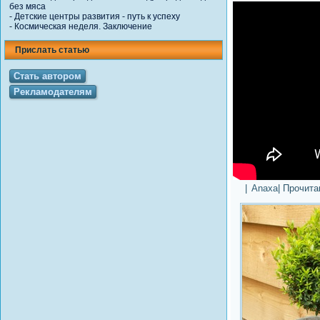
без мяса
-
Детские центры развития - путь к успеху
-
Космическая неделя. Заключение
Прислать статью
Стать автором
Рекламодателям
|
Anaxa
| Прочит