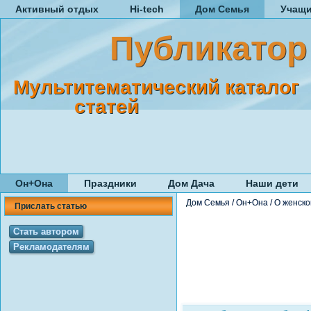
Активный отдых
Hi-tech
Дом Семья
Учащ
Публикатор
Мультитематический каталог
статей
Он+Она
Праздники
Дом Дача
Наши дети
Дом Семья
/
Он+Она
/
О женск
Прислать статью
Стать автором
Рекламодателям