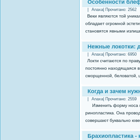
Особенности бле
|
Anaxa
| Прочитано:
2562
Веки являются той уникал
обладает огромной эстети
становятся явными излишки
Нежные локотки: 
|
Anaxa
| Прочитано:
6950
Локти считаются по прав
постоянно находящаяся в 
сморщенной, беловатой, ш
Когда и зачем ну
|
Anaxa
| Прочитано:
2559
Изменить форму носа мо
ринопластика. Она провод
совершают буквально юве
Брахиопластика - 