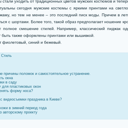
 стали уходить от традиционных цветов мужских костюмов и теперь
туальны сегодня мужские костюмы с яркими принтами на светло
жаму, но тем не менее – это последний писк моды. Причем в ле
ься с шортами. Более того, такой образ предполагает ношение кро
т полное смешение стилей. Например, классический пиджак од
 быть также оформлены принтами или вышивкой.
т фиолетовый, синий и бежевый.
/
Стиль
е причины поломок и самостоятельное устранение.
ть окна
ки в саду
у для пластиковых окон
менять форму носа?
сс видеосъемки праздника в Киеве?
кожи в зимний период года
о авторскому проекту