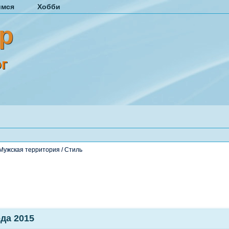
имся
Хобби
р
г
Мужская территория
/
Стиль
да 2015