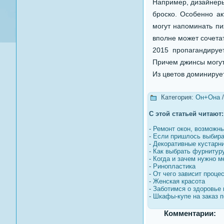
Например, дизайнеры
броско. Особенно ак
могут напоминать пи
вполне может сочетат
2015 пропагандируе
Причем джинсы могут
Из цветов доминируе
Категория:
Он+Она
С этой статьей читают:
-
Ремонт окон, возможны
-
Если пришлось выбира
-
Декоративные кустарни
-
Как выбрать фурнитур
-
Когда и зачем нужно 
-
Ринопластика
-
От чего зависит проце
-
Женская красота
-
Заботимся о здоровье 
-
Шкафы-купе на заказ п
Комментарии: