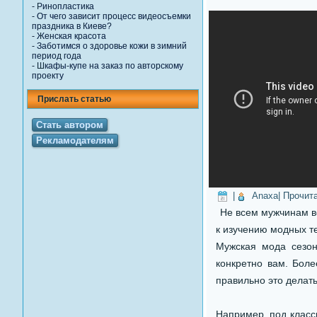
-
Ринопластика
-
От чего зависит процесс видеосъемки
праздника в Киеве?
-
Женская красота
-
Заботимся о здоровье кожи в зимний
период года
-
Шкафы-купе на заказ по авторскому
проекту
Прислать статью
Стать автором
Рекламодателям
|
Anaxa
| Прочит
Не всем мужчинам вс
к изучению модных те
Мужская мода сезон
конкретно вам. Боле
правильно это делать
Например, под класс