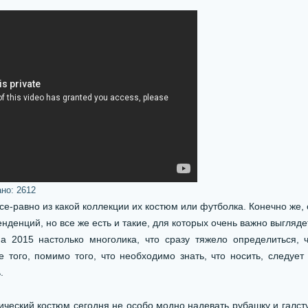
ано:
2612
е-равно из какой коллекции их костюм или футболка. Конечно же,
нденций, но все же есть и такие, для которых очень важно выгляде
а 2015 настолько многолика, что сразу тяжело определиться, 
е того, помимо того, что необходимо знать, что носить, следует
.
ический костюм сегодня не особо модно надевать рубашку и галсту