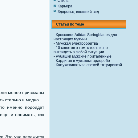
Стиль
Карьера
Здоровье, внешний вид
Статьи по теме
-
Кроссовки Adidas Springblades для
настоящих мужчин
-
Мужская электробритва
-
10 советов о том, как отлично
выглядеть в любой ситуации
-
Рубашки мужские приталенные
-
Кардиган в мужском гардеробе
-
Как ухаживать за свежей татуировкой
 они менее привязаны
ть стильно и модно.
что именно подойдет
 еще и понимать, как
к. Это уже пережиток