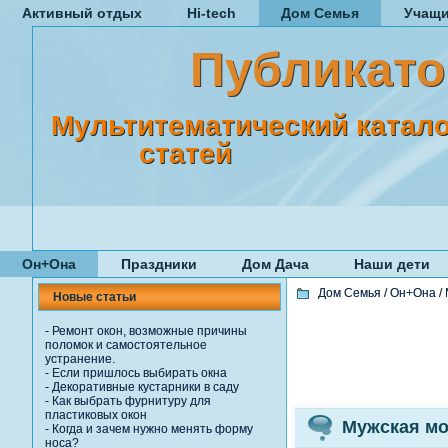
Активный отдых
Hi-tech
Дом Семья
Учащ
Публикато
Мультитематический катало
статей
Он+Она
Праздники
Дом Дача
Наши дети
Дом Семья
/
Он+Она
/
Новые статьи
-
Ремонт окон, возможные причины
поломок и самостоятельное
устранение.
-
Если пришлось выбирать окна
-
Декоративные кустарники в саду
-
Как выбрать фурнитуру для
пластиковых окон
Мужская мо
-
Когда и зачем нужно менять форму
носа?