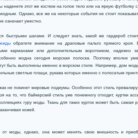
ы наденете этот же костюм на голое тело или на яркую футболку с
модным. Однако, все же на некоторые события не стоит показывать
не означает уместно.
ся быстрыми шагами. И следует знать, какой же гардероб стоит
дежды
обратите внимание на драповые пальто прямого кроя. В
ными карманами или дополнительным воротником, надежно 
собенно модна сегодня морская полоска. Поэтому вполне уме
ут быть выполнены именно в морском стиле. Например, дом мод
тильные светлые плащи, рукава которых именно с полосатым принт
как не покинет мировые подиумы. Особенно этот стиль превалируе
я на то, что байкерский стиль уже понемногу отходит, куртки ас
коллекциях гуру моды. Ткань для таких курток может быть самая р
заканчивая кожей.
т от моды, однако, она может менять свою внешность и приоб