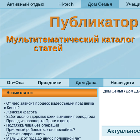
Активный отдых
Hi-tech
Дом Семья
Учащ
Публикатор
Мультитематический каталог
статей
Он+Она
Праздники
Дом Дача
Наши дети
Дом Семья
/
Дом Да
Новые статьи
-
От чего зависит процесс видеосъемки праздника
в Киеве?
-
Женская красота
-
Заботимся о здоровье кожи в зимний период года
-
Проезд из аэропорта Праги в центр
-
Подтяжка лица без операции
-
Приемный ребенок: как его полюбить?
Актуальнос
-
Детская одаренность
-
Малыши: от года до двух с половиной лет