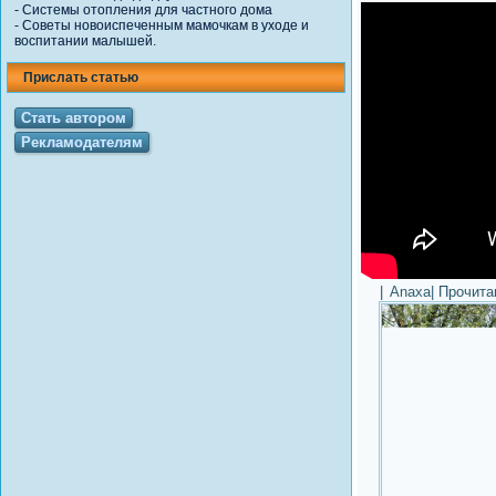
-
Системы отопления для частного дома
-
Советы новоиспеченным мамочкам в уходе и
воспитании малышей.
Прислать статью
Стать автором
Рекламодателям
|
Anaxa
| Прочит