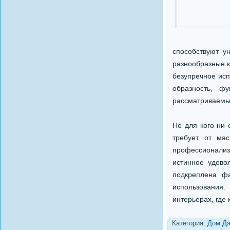
способствуют у
разнообразные к
безупречное исп
образность, ф
рассматриваемы
Не для кого ни 
требует от мас
профессионализ
истинное удово
подкреплена фа
использования
интерьерах, где
Категория:
Дом Д