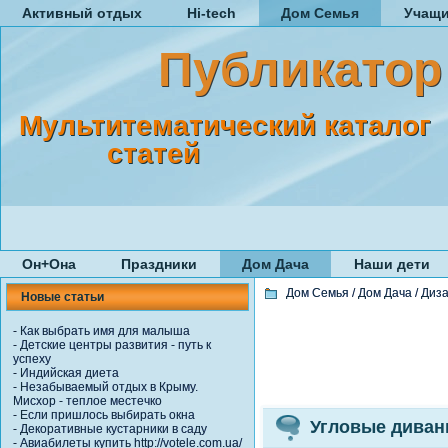
Активный отдых
Hi-tech
Дом Семья
Учащ
Публикатор
Мультитематический каталог
статей
Он+Она
Праздники
Дом Дача
Наши дети
Дом Семья
/
Дом Дача
/
Диз
Новые статьи
-
Как выбрать имя для малыша
-
Детские центры развития - путь к
успеху
-
Индийская диета
-
Незабываемый отдых в Крыму.
Мисхор - теплое местечко
-
Если пришлось выбирать окна
Угловые диван
-
Декоративные кустарники в саду
-
Авиабилеты купить http://votele.com.ua/