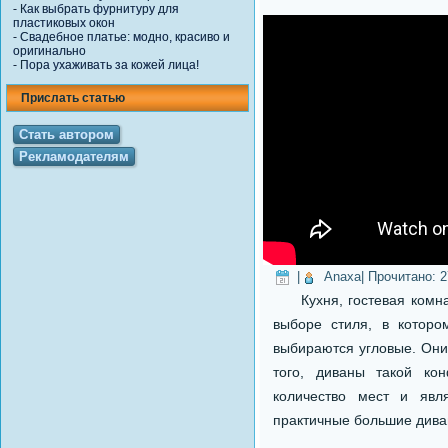
-
Как выбрать фурнитуру для
пластиковых окон
-
Свадебное платье: модно, красиво и
оригинально
-
Пора ухаживать за кожей лица!
Прислать статью
Стать автором
Рекламодателям
|
Anaxa
| Прочитано:
2
Кухня, гостевая комнат
выборе стиля, в которо
выбираются угловые. Они
того, диваны такой ко
количество мест и явл
практичные большие дива