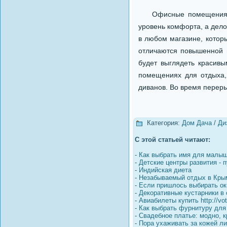
Офисные помещения так
уровень комфорта, а дел
в любом магазине, котор
отличаются повышенной 
будет выглядеть красивы
помещениях для отдыха,
диванов. Во время переры
Категория:
Дом Дача
/
Ди
С этой статьей читают:
-
Как выбрать имя для малы
-
Детские центры развития - п
-
Индийская диета
-
Незабываемый отдых в Крым
-
Если пришлось выбирать ок
-
Декоративные кустарники в
-
Авиабилеты купить http://vot
-
Как выбрать фурнитуру для
-
Свадебное платье: модно, к
-
Пора ухаживать за кожей ли