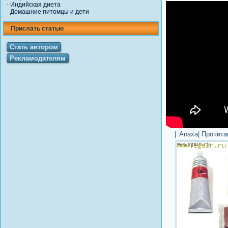
-
Индийская диета
-
Домашние питомцы и дети
Прислать статью
Стать автором
Рекламодателям
|
Anaxa
| Прочит