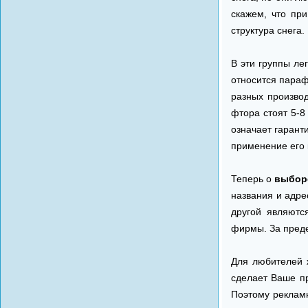
скажем, что пр
структура снега.
В эти группы ле
относится параф
разных произво
фтора стоят 5-8
означает гарант
применение его 
Теперь о
выборе
названия и адре
другой являютс
фирмы. За преде
Для любителей 
сделает Ваше п
Поэтому реклам