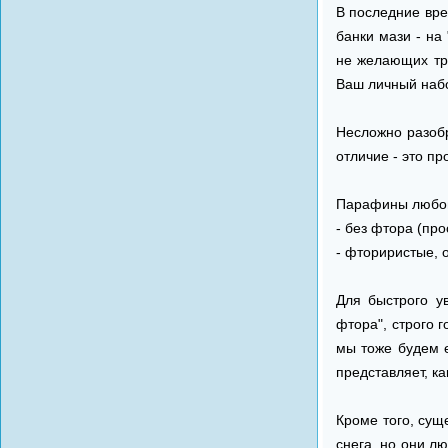
В последние вре
банки мази - на
не желающих тра
Ваш личный набо
Несложно разобр
отличие - это п
Парафины любой
- без фтора (про
- фториристые, о
Для быстрого у
фтора", строго 
мы тоже будем е
представляет, к
Кроме того, сущ
снега, но они л