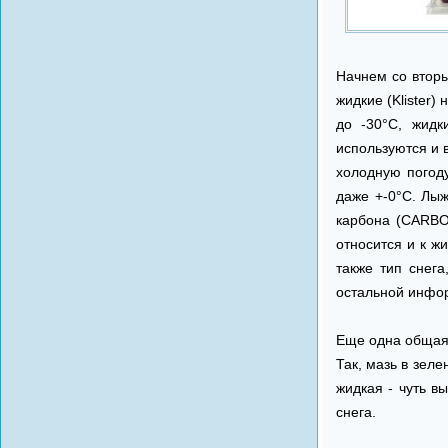
Начнем со втор
жидкие (Klister
до -30°C, жидк
используются и 
холодную погоду
даже +-0°C. Лы
карбона (CARBO
относится и к ж
также тип снег
остальной инфо
Еще одна общая 
Так, мазь в зеле
жидкая - чуть в
снега.