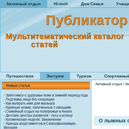
Активный отдых
Hi-tech
Дом Семья
Учащ
Публикатор
Мультитематический каталог
статей
Путешествия
Экстрим
Туризм
Спортивный
Активный отдых
/
Эк
Новые статьи
-
Заботимся о здоровье кожи в зимний период года
-
Подтяжка лица без операции
-
Как выбрать имя для малыша
-
Куриные ножки, запеченные с овощами
-
Семейный отдых на побережье в Анапе
-
Детские центры развития - путь к успеху
-
Космическая неделя. Заключение
О лыжных 
-
Аренда апартаментов в Секешфехерваре,
Венгрия