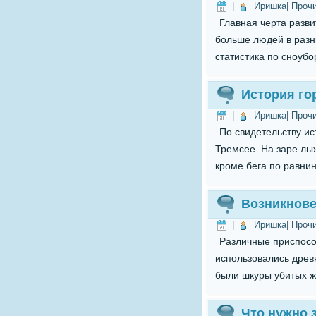
|
Иришка
| Проч
Главная черта разви
больше людей в разны
статистика по сноубо
История го
|
Иришка
| Проч
По свидетельству ис
Тремсее. На заре лы
кроме бега по равнин
Возникнове
|
Иришка
| Проч
Различные приспосо
использовались древ
были шкуры убитых ж
Что нужно 