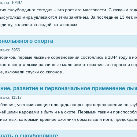
итано:
10497
тия сноубординга сегодня – это рост его массовости. С каждым го
х уголках мира увлекаются этим занятием. За последние 13 лет, к
рдингу, количество людей, катающихся ...
рнолыжного спорта
итано:
3956
ториков, первые лыжные соревнования состоялись в 1844 году в н
жного спорта лыжи равнинные мало чем отличались от горных и со
е, включали спуски со склонов ...
ние, развитие и первоначальное применение лы
итано:
11317
бления, увеличивающие площадь опоры при передвижении по глуб
нейшими народами в быту и на охоте. Первыми такими приспособл
ивотных, которыми древние охотники обматывали ноги, предохраня
знать о сноубординге