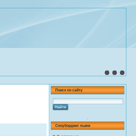
Поиск по сайту
.
Сноубординг лыжи