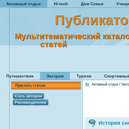
Активный отдых
Hi-tech
Дом Семья
Учащ
Публикато
Мультитематический катало
статей
Путешествия
Экстрим
Туризм
Спортивный
Активный отдых
/
Экст
Прислать статью
Стать автором
Рекламодателям
История сн