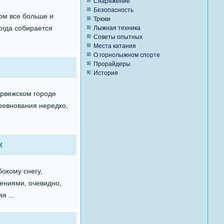
Снаряжение
Безопасность
дом все больше и
Трюки
огда собирается
Лыжная техника
Советы опытных
Места катания
О горнолыжном спорте
Прорайдеры
История
орвежском городе
ревнования нередко,
ж
окому снегу,
ениями, очевидно,
я ...