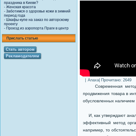
праздника в Киеве?
-
Женская красота
-
Заботимся о здоровье кожи в зимний
период года
-
Шкафы-купе на заказ по авторскому
проекту
-
Проезд из аэропорта Праги в центр
Прислать статью
Стать автором
Рекламодателям
|
Anaxa
| Прочитано:
2649
Современная методика
продвижения товара в инт
обусловленных наличием 
И, как утверждают анали
эффективный метод орга
например, то обстоятель