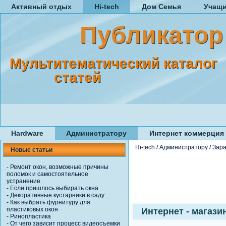
Активный отдых
Hi-tech
Дом Семья
Учащ
Публикатор
Мультитематический каталог
статей
Hardware
Администратору
Интернет коммерция
Hi-tech
/
Администратору
/
Зара
Новые статьи
-
Ремонт окон, возможные причины
поломок и самостоятельное
устранение.
-
Если пришлось выбирать окна
-
Декоративные кустарники в саду
-
Как выбрать фурнитуру для
пластиковых окон
Интернет - магази
-
Ринопластика
-
От чего зависит процесс видеосъемки