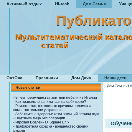
Активный отдых
Hi-tech
Дом Семья
Учащ
Публикато
Мультитематический катало
статей
Он+Она
Праздники
Дом Дача
Наши дети
Дом Семья
/
Н
Новые статьи
-
В чем преимущества элитной мебели из Италии
-
Как правильно заниматься на орбитреке?
-
Ремонт окон, возможные причины поломок и
самостоятельное устранение.
-
Заботимся о здоровье кожи в зимний период года
-
Подтяжка лица без операции
-
Игровая Вселенная Square Enix
Обучени
-
Трафаретная окраска - волшебство своими
руками