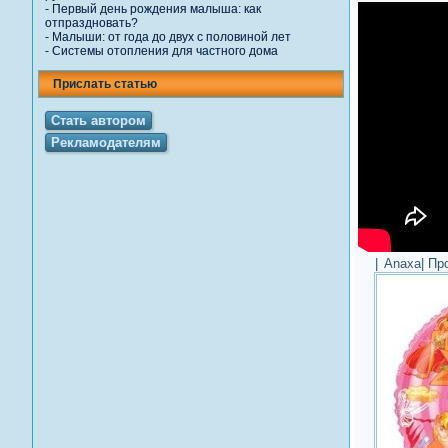
-
Первый день рождения малыша: как
отпраздновать?
-
Малыши: от года до двух с половиной лет
-
Системы отопления для частного дома
Прислать статью
Стать автором
Рекламодателям
|
Anaxa
| Пр