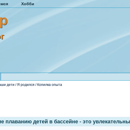
имся
Хобби
р
г
аши дети
/
Я родился
/
Копилка опыта
е плаванию детей в бассейне - это увлекательн