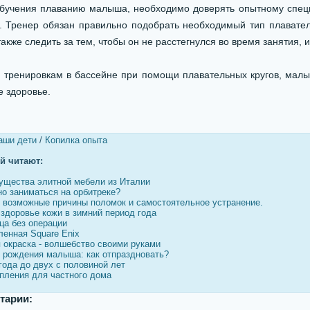
учения плаванию малыша, необходимо доверять опытному специа
х. Тренер обязан правильно подобрать необходимый тип плавател
также следить за тем, чтобы он не расстегнулся во время занятия,
тренировкам в бассейне при помощи плавательных кругов, малыш
е здоровье.
аши дети
/
Копилка опыта
ей читают:
ущества элитной мебели из Италии
но заниматься на орбитреке?
, возможные причины поломок и самостоятельное устранение.
 здоровье кожи в зимний период года
ца без операции
ленная Square Enix
 окраска - волшебство своими руками
 рождения малыша: как отпраздновать?
года до двух с половиной лет
пления для частного дома
тарии: