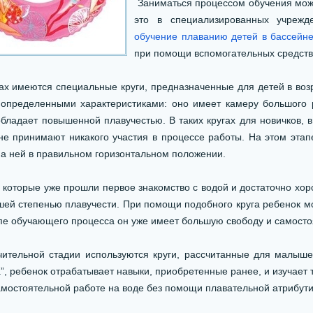
Заниматься процессом обучения можн
это в специализированных учрежд
обучение плаванию детей в бассейне
при помощи вспомогательных средств
х имеются специальные круги, предназначенные для детей в возр
 определенными характеристиками: оно имеет камеру большого 
бладает повышенной плавучестью. В таких кругах для новичков, 
 не принимают никакого участия в процессе работы. На этом этап
на ней в правильном горизонтальном положении.
 которые уже прошли первое знакомство с водой и достаточно хо
шей степенью плавучести. При помощи подобного круга ребенок мо
апе обучающего процесса он уже имеет большую свободу и самосто
тельной стадии используются круги, рассчитанные для малышей 
, ребенок отрабатывает навыки, приобретенные ранее, и изучает 
амостоятельной работе на воде без помощи плавательной атрибути