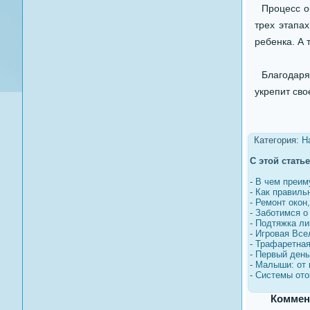
Процесс об
трех этапа
ребенка. А 
Благодаря 
укрепит сво
Категория:
Н
С этой стать
-
В чем преим
-
Как правиль
-
Ремонт окон
-
Заботимся о
-
Подтяжка ли
-
Игровая Все
-
Трафаретная
-
Первый день
-
Малыши: от 
-
Системы ото
Коммен