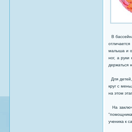
В бассейна
отличается
малыша и о
ног, а руки
держаться 
Для детей,
круг с мень
на этом эт
На заключи
“помощника”
ученика к с