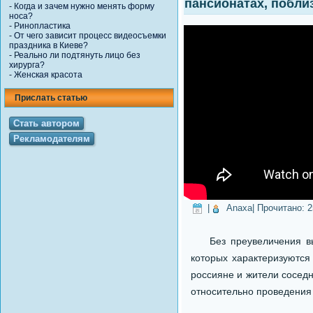
пансионатах, побли
-
Когда и зачем нужно менять форму
носа?
-
Ринопластика
-
От чего зависит процесс видеосъемки
праздника в Киеве?
-
Реально ли подтянуть лицо без
хирурга?
-
Женская красота
Прислать статью
Стать автором
Рекламодателям
|
Anaxa
| Прочитано:
2
Без преувеличения выб
которых характеризуются
россияне и жители соседн
относительно проведения