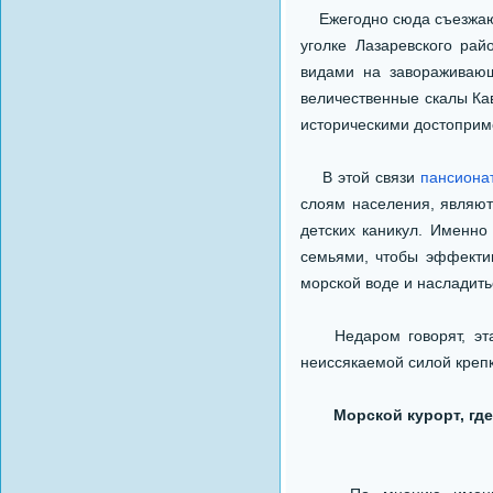
Ежегодно сюда съезжают
уголке Лазаревского рай
видами на завораживающ
величественные скалы Кав
историческими достоприм
В этой связи
пансиона
слоям населения, являют
детских каникул. Именн
семьями, чтобы эффектив
морской воде и насладить
Недаром говорят, эта м
неиссякаемой силой крепк
Морской курорт, где