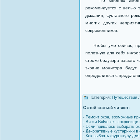
По мнению именитых 
рекомендуется с целью э
дыхания, суставного рев
многих других неприят
современников.
Чтобы уже сейчас, преб
полезную для себя инфор
строке браузера вашего к
экране монитора будут 
определиться с предстоящ
Категория:
Путешествия
С этой статьей читают:
-
Ремонт окон, возможные пр
-
Виски Balvenie - сокровище 
-
Если пришлось выбирать ок
-
Декоративные кустарники в
-
Как выбрать фурнитуру для