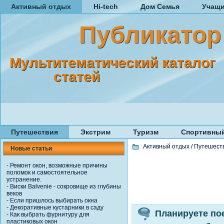
Активный отдых
Hi-tech
Дом Семья
Учащ
Публикатор
Мультитематический каталог
статей
Путешествия
Экстрим
Туризм
Спортивный
Активный отдых
/
Путешест
Новые статьи
-
Ремонт окон, возможные причины
поломок и самостоятельное
устранение.
-
Виски Balvenie - сокровище из глубины
веков
-
Если пришлось выбирать окна
-
Декоративные кустарники в саду
Планируете по
-
Как выбрать фурнитуру для
пластиковых окон