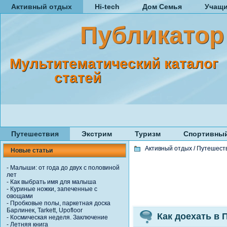
Активный отдых
Hi-tech
Дом Семья
Учащ
Публикатор
Мультитематический каталог
статей
Путешествия
Экстрим
Туризм
Спортивный
Активный отдых
/
Путешест
Новые статьи
-
Малыши: от года до двух с половиной
лет
-
Как выбрать имя для малыша
-
Куриные ножки, запеченные с
овощами
-
Пробковые полы, паркетная доска
Барлинек, Tarkett, Upofloor
Как доехать в 
-
Космическая неделя. Заключение
-
Летняя книга