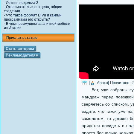
-
Летняя неделька 2
-
Отпариватель и его цена, общие
сведения
-
Что такое формат DjVu и какими
программами его открыть?
-
В чем преимущества элитной мебели
из Италии
Прислать статью
Стать автором
Рекламодателям
|
Anaxa
| Прочитано:
2
Вот, уже собраны сумк
мандраж перед поездкой 
сверяетесь со списком, у
видите, что такси уже н
самолетом, то должно бы
придется посидеть с пол
просто бесцельно ковыря