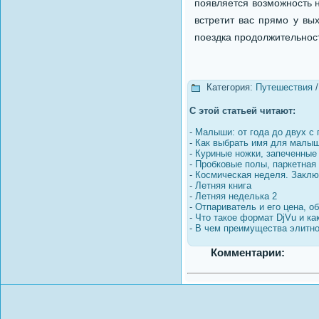
появляется возможность н
встретит вас прямо у вы
поездка продолжительност
Категория:
Путешествия
С этой статьей читают:
-
Малыши: от года до двух с 
-
Как выбрать имя для малы
-
Куриные ножки, запеченные
-
Пробковые полы, паркетная д
-
Космическая неделя. Закл
-
Летняя книга
-
Летняя неделька 2
-
Отпариватель и его цена, о
-
Что такое формат DjVu и ка
-
В чем преимущества элитно
Комментарии: