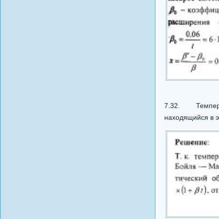
7.32. Температ
находящийся в э