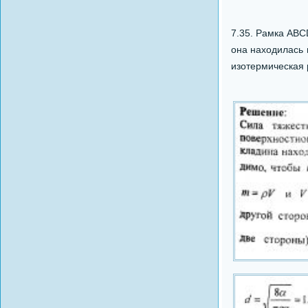
7.35. Рамка ABC
она находилась 
изотермическая 