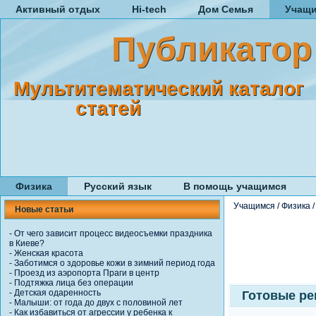
Активный отдых
Hi-tech
Дом Семья
Учащ
Публикатор
Мультитематический каталог
статей
Физика
Русский язык
В помощь учащимся
Учащимся
/
Физика
Новые статьи
-
От чего зависит процесс видеосъемки праздника
в Киеве?
-
Женская красота
-
Заботимся о здоровье кожи в зимний период года
-
Проезд из аэропорта Праги в центр
-
Подтяжка лица без операции
-
Детская одаренность
Готовые ре
-
Малыши: от года до двух с половиной лет
-
Как избавиться от агрессии у ребенка к