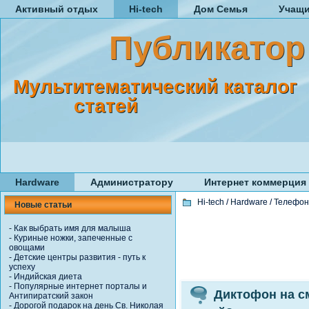
Активный отдых
Hi-tech
Дом Семья
Учащ
Публикатор
Мультитематический каталог
статей
Hardware
Администратору
Интернет коммерция
Hi-tech
/
Hardware
/
Телефон
Новые статьи
-
Как выбрать имя для малыша
-
Куриные ножки, запеченные с
овощами
-
Детские центры развития - путь к
успеху
-
Индийская диета
-
Популярные интернет порталы и
Диктофон на с
Антипиратский закон
-
Дорогой подарок на день Св. Николая