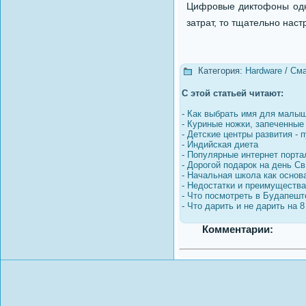
Цифровые диктофоны одно
затрат, то тщательно нас
Категория:
Hardware
/
Сма
С этой статьей читают:
-
Как выбрать имя для малы
-
Куриные ножки, запеченные
-
Детские центры развития - п
-
Индийская диета
-
Популярные интернет порта
-
Дорогой подарок на день Св
-
Начальная школа как основ
-
Недостатки и преимущества
-
Что посмотреть в Будапешт
-
Что дарить и не дарить на 8
Комментарии: