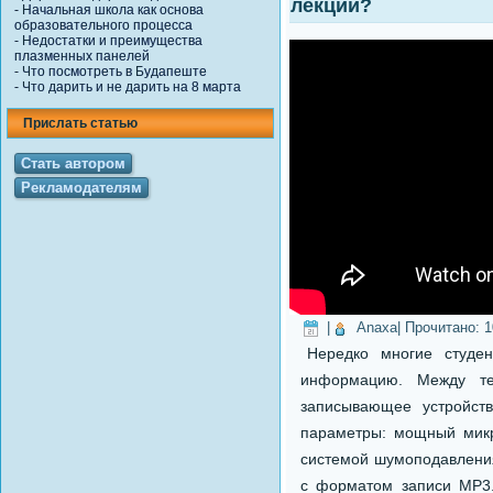
лекций?
-
Начальная школа как основа
образовательного процесса
-
Недостатки и преимущества
плазменных панелей
-
Что посмотреть в Будапеште
-
Что дарить и не дарить на 8 марта
Прислать статью
Стать автором
Рекламодателям
|
Anaxa
| Прочитано:
1
Нередко многие студе
информацию. Между т
записывающее устройст
параметры: мощный микр
системой шумоподавления
с форматом записи МР3.