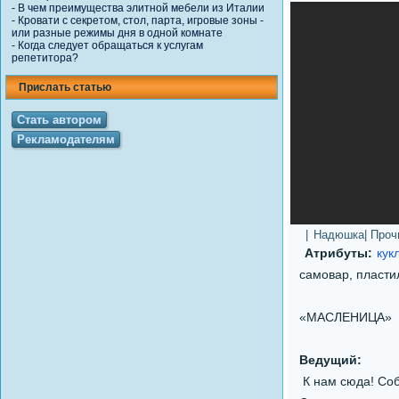
-
В чем преимущества элитной мебели из Италии
-
Кровати с секретом, стол, парта, игровые зоны -
или разные режимы дня в одной комнате
-
Когда следует обращаться к услугам
репетитора?
Прислать статью
Стать автором
Рекламодателям
|
Надюшка
| Про
Атрибуты:
кук
самовар, пластил
«МАСЛЕНИЦА»
Ведущий:
К нам сюда! Соб