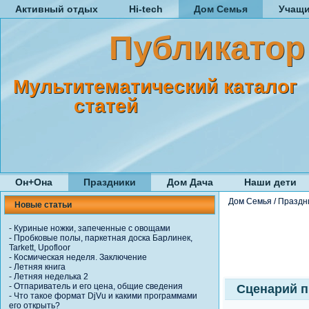
Активный отдых
Hi-tech
Дом Семья
Учащ
Публикатор
Мультитематический каталог
статей
Он+Она
Праздники
Дом Дача
Наши дети
Дом Семья
/
Праздн
Новые статьи
-
Куриные ножки, запеченные с овощами
-
Пробковые полы, паркетная доска Барлинек,
Tarkett, Upofloor
-
Космическая неделя. Заключение
-
Летняя книга
-
Летняя неделька 2
-
Отпариватель и его цена, общие сведения
Сценарий п
-
Что такое формат DjVu и какими программами
его открыть?