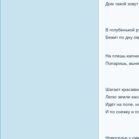
Дом такой зовут
В голубенькой 
Бежит по дну ов
На плешь капнеш
Попаришь, вынеш
Шагает красави
Легко земли кас
Идёт на поле, на
И по снежку и по
Новоселье у скв