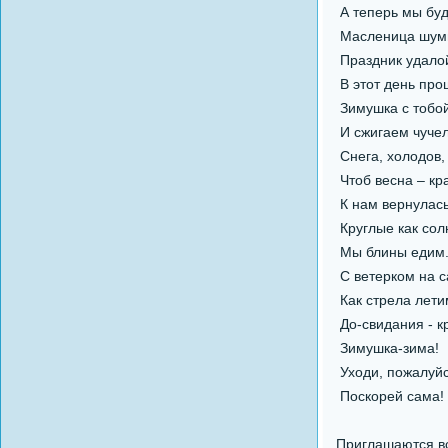
А теперь мы буд
Масленица шум
Праздник удало
В этот день про
Зимушка с тобо
И сжигаем чуче
Снега, холодов,
Чтоб весна – кр
К нам вернулась
Круглые как сол
Мы блины едим
С ветерком на с
Как стрела лети
До-свидания - к
Зимушка-зима!
Уходи, пожалуйс
Поскорей сама!
Приглашаются все