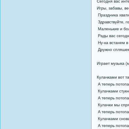
Сегодня вас инт
Игры, забавы, ве
Праздника хватит
Здравствуйте, го
Маленькие и бо
Рады вас сегодн
Ну-ка встанем в
Дружно спляшем
Играет музыка (
Кулачками вот т
А теперь потопа
Кулачками стукн
А теперь потопа
Кулачки мы спря
А теперь потопа
Кулачками снов
А теперь потопа