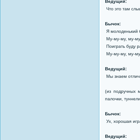
Ведущий:
Что это там сл
Бычок:
Я молоденький 
Му-му-му, му-му
Поиграть буду р
Му-му-му, му-му
Ведущий:
Мы знаем отличн
(из подручных 
палочки, туннели
Бычок:
Ух, хорошая игра
Ведущий: