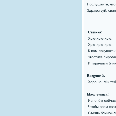
Послушайте, что 
Здравствуй, свин
Свинка:
Хрю-хрю-хрю,
Хрю-хрю-хрю,
К вам покушать 
Угостите пирог
И горячими бли
Ведущий:
Хорошо. Мы тебя
Масленица:
Испечём сейчас
Чтобы всем хват
Съешь блинок-п