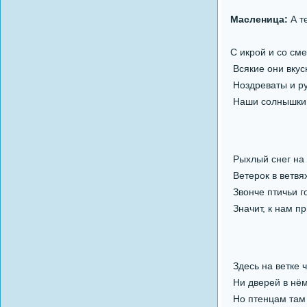
Масленица:
А те
С икрой и со см
Всякие они вкус
Ноздреваты и р
Наши солнышки
Рыхлый снег на 
Ветерок в ветвях
Звонче птичьи г
Значит, к нам п
Здесь на ветке ч
Ни дверей в нём
Но птенцам там 