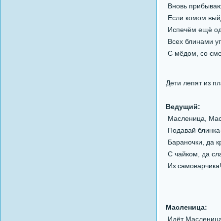
Вновь прибываю
Если комом вый
Испечём ещё од
Всех блинами у
С мёдом, со сме
Дети лепят из п
Ведущий:
Масленица, Мас
Подавай блинка
Бараночки, да к
С чайком, да сл
Из самоварчика
Масленица:
Идёт Масленица