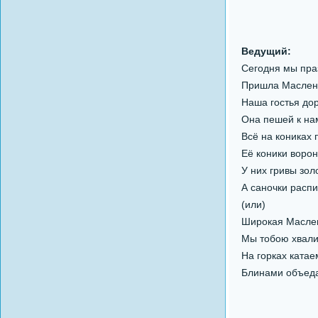
Ведущий:
Сегодня мы праз
Пришла Маслени
Наша гостья дор
Она пешей к нам
Всё на кониках 
Её коники воро
У них гривы зол
А саночки распи
(или)
Широкая Масле
Мы тобою хвали
На горках катае
Блинами объед