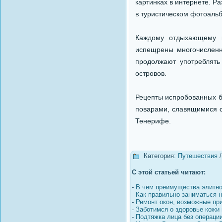
картинках в интернете. 
в туристическом фотоальб
Каждому отдыхающему н
испещрены многочисленн
продолжают употреблять
островов.
Рецепты испробованных бл
поварами, славящимися с
Тенерифе.
Категория:
Путешествия
С этой статьей читают:
-
В чем преимущества элитно
-
Как правильно заниматься н
-
Ремонт окон, возможные пр
-
Заботимся о здоровье кожи 
-
Подтяжка лица без операци