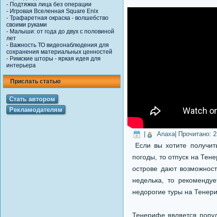
-
Подтяжка лица без операции
-
Игровая Вселенная Square Enix
-
Трафаретная окраска - волшебство
своими руками
-
Малыши: от года до двух с половиной
лет
-
Важность ТО видеонаблюдения для
сохранения материальных ценностей
-
Римские шторы - яркая идея для
интерьера
Прислать статью
Стать автором
Рекламодателям
|
Anaxa
| Прочитано:
2
Если вы хотите получит
погоды, то отпуск на Те
острове дают возможност
неделька, то рекоменду
недорогие туры на Тенер
Тенерифе является попу