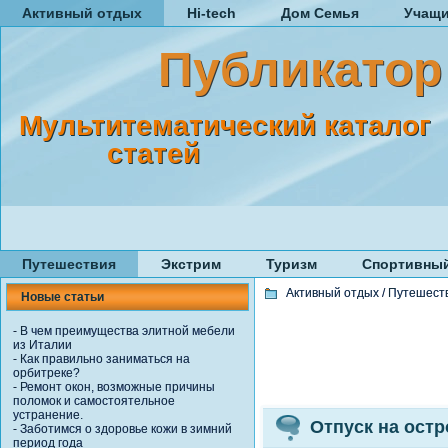
Активный отдых
Hi-tech
Дом Семья
Учащ
Публикатор
Мультитематический каталог
статей
Путешествия
Экстрим
Туризм
Спортивный
Активный отдых
/
Путешест
Новые статьи
-
В чем преимущества элитной мебели
из Италии
-
Как правильно заниматься на
орбитреке?
-
Ремонт окон, возможные причины
поломок и самостоятельное
устранение.
Отпуск на ост
-
Заботимся о здоровье кожи в зимний
период года