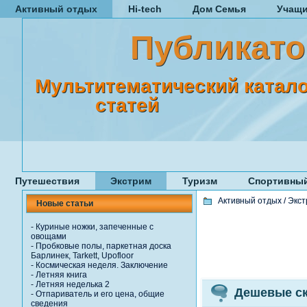
Активный отдых
Hi-tech
Дом Семья
Учащ
Публикато
Мультитематический катало
статей
Путешествия
Экстрим
Туризм
Спортивный
Активный отдых
/
Экст
Новые статьи
-
Куриные ножки, запеченные с
овощами
-
Пробковые полы, паркетная доска
Барлинек, Tarkett, Upofloor
-
Космическая неделя. Заключение
-
Летняя книга
-
Летняя неделька 2
Дешевые ск
-
Отпариватель и его цена, общие
сведения