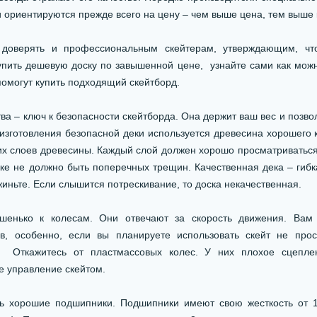
и ориентируются прежде всего на цену – чем выше цена, тем выше 
я доверять и профессиональным скейтерам, утверждающим, чт
пить дешевую доску по завышенной цене, узнайте сами как мож
помогут купить подходящий скейтборд.
ва – ключ к безопасности скейтборда. Она держит ваш вес и позв
изготовления безопасной деки используется древесина хорошего 
ких слоев древесины. Каждый слой должен хорошо просматриваться,
ке не должно быть поперечных трещин. Качественная дека – гибк
жиньте. Если слышится потрескивание, то доска некачественная.
шенько к колесам. Они отвечают за скорость движения. Вам
в, особенно, если вы планируете использовать скейт не про
. Откажитесь от пластмассовых колес. У них плохое сцепле
е управление скейтом.
ь хорошие подшипники. Подшипники имеют свою жесткость от 1