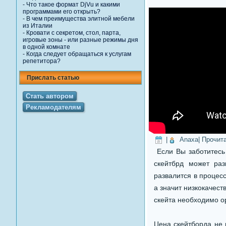
-
Что такое формат DjVu и какими
программами его открыть?
-
В чем преимущества элитной мебели
из Италии
-
Кровати с секретом, стол, парта,
игровые зоны - или разные режимы дня
в одной комнате
-
Когда следует обращаться к услугам
репетитора?
Прислать статью
Стать автором
Рекламодателям
|
Anaxa
| Прочит
Если Вы заботитесь
скейтбрд может раз
развалится в процес
а значит низкокачест
скейта необходимо ор
Цена скейтборда не 