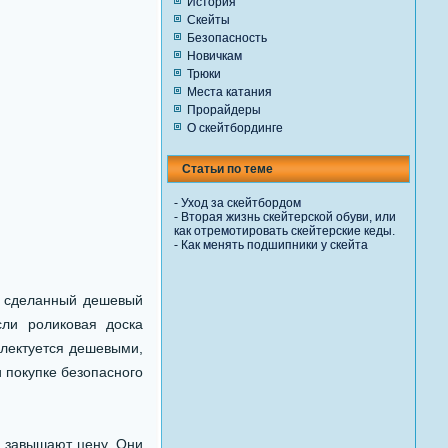
История
Скейты
Безопасность
Новичкам
Трюки
Места катания
Прорайдеры
О скейтбординге
Статьи по теме
-
Уход за скейтбордом
-
Вторая жизнь скейтерской обуви, или
как отремотировать скейтерские кеды.
-
Как менять подшипники у скейта
о сделанный дешевый
сли роликовая доска
плектуется дешевыми,
и покупке безопасного
о завышают цену. Они