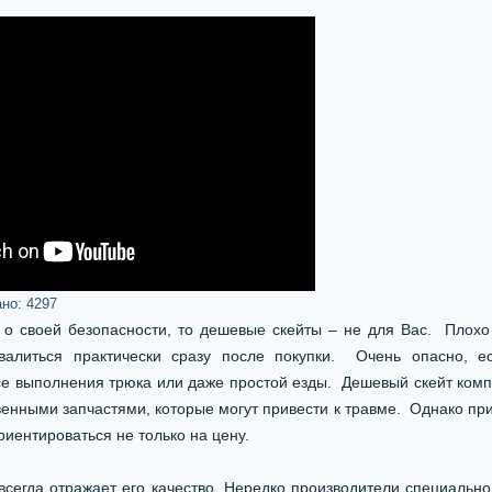
ано:
4297
 о своей безопасности, то дешевые скейты – не для Вас. Плох
валиться практически сразу после покупки. Очень опасно, е
се выполнения трюка или даже простой езды. Дешевый скейт ком
венными запчастями, которые могут привести к травме. Однако пр
иентироваться не только на цену.
всегда отражает его качество. Нередко производители специальн