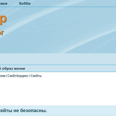
имся
Хобби
р
г
 образ жизни
рим
/
Скейтбординг
/
Скейты
ейты не безопасны.