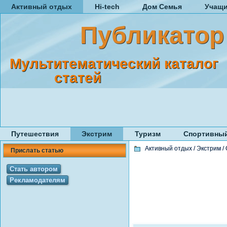
Активный отдых
Hi-tech
Дом Семья
Учащ
Публикатор
Мультитематический каталог
статей
Путешествия
Экстрим
Туризм
Спортивный
Активный отдых
/
Экстрим
/
Прислать статью
Стать автором
Рекламодателям