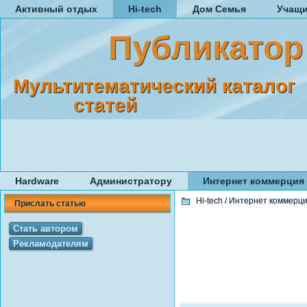
Активный отдых
Hi-tech
Дом Семья
Учащ
Публикатор
Мультитематический каталог
статей
Hardware
Администратору
Интернет коммерция
Hi-tech
/
Интернет коммерц
Прислать статью
Стать автором
Рекламодателям