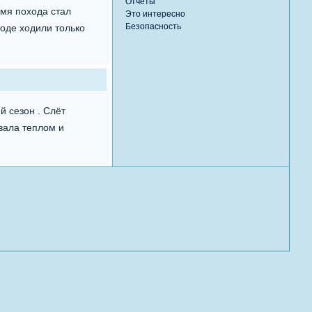
Отчеты
емя похода стал
Это интересно
Безопасность
воде ходили только
й сезон . Слёт
вала теплом и