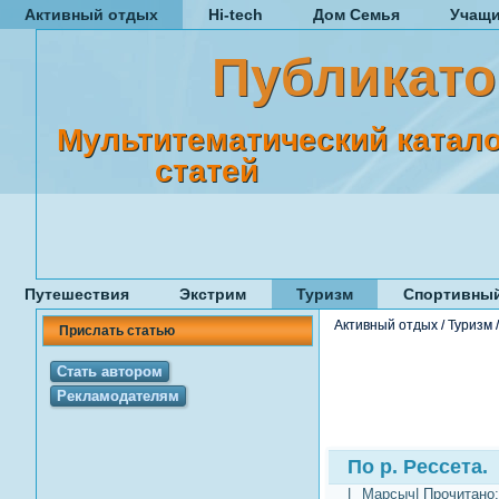
Активный отдых
Hi-tech
Дом Семья
Учащ
Публикато
Мультитематический катало
статей
Путешествия
Экстрим
Туризм
Спортивный
Активный отдых
/
Туризм
Прислать статью
Стать автором
Рекламодателям
По р. Рессета.
|
Марсыч
| Прочитано