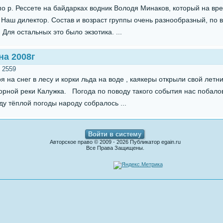
о р. Рессете на байдарках водник Володя Минаков, который на вр
Наш дилектор. Состав и возраст группы очень разнообразный, по 
 Для остальных это было экзотика. ...
на 2008г
:
2559
я на снег в лесу и корки льда на воде , каякеры открыли свой летни
горной реки Калужка. Погода по поводу такого события нас побало
у тёплой погоды народу собралось ...
Войти в систему
Авторское право © 2009 - 2026 Публикатор egain.ru
Все Права Защищены.