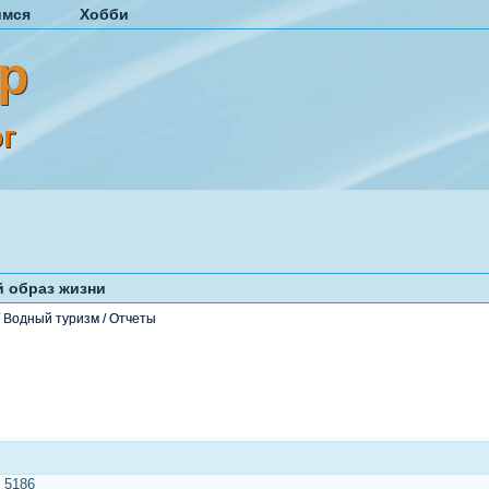
имся
Хобби
р
г
 образ жизни
/
Водный туризм
/
Отчеты
:
5186