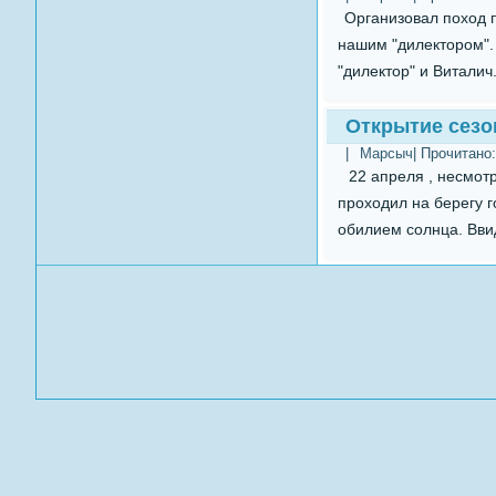
Организовал поход п
нашим "дилектором". 
"дилектор" и Виталич.
Открытие сезо
|
Марсыч
| Прочитано
22 апреля , несмотр
проходил на берегу 
обилием солнца. Ввид