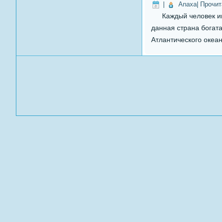
|
Anaxa
| Прочи
Каждый человек име
данная страна богат
Атлантического океан