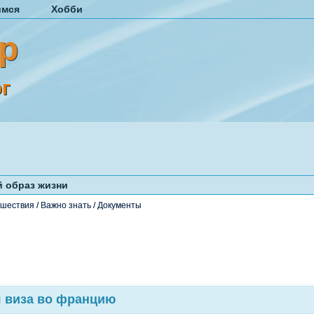
имся
Хобби
р
г
 образ жизни
шествия
/
Важно знать
/
Документы
 виза во францию