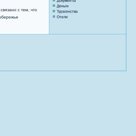
Документы
Деньги
вязано с тем, что
Турагенства
побережье
Отели