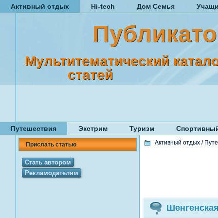
Активный отдых
Hi-tech
Дом Семья
Учащ
Публикато
Мультитематический катало
статей
Путешествия
Экстрим
Туризм
Спортивный
Активный отдых
/
Путе
Прислать статью
Стать автором
Рекламодателям
Шенгенская