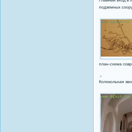
Главный вход в 
подземных соор
план-схема сов
Колокольная зво