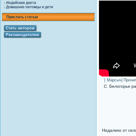
-
Индийская диета
-
Домашние питомцы и дети
Прислать статью
Стать автором
Рекламодателям
|
Марсыч
| Прочи
С. Белогорье р
Недалеко от сел