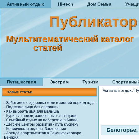
Активный отдых
Hi-tech
Дом Семья
Учащ
Публикатор
Мультитематический каталог
статей
Путешествия
Экстрим
Туризм
Спортивный
Активный отдых
/
Пу
Новые статьи
-
Заботимся о здоровье кожи в зимний период года
-
Подтяжка лица без операции
-
Как выбрать имя для малыша
-
Куриные ножки, запеченные с овощами
-
Семейный отдых на побережье в Анапе
-
Детские центры развития - путь к успеху
-
Космическая неделя. Заключение
Белогорье,
-
Аренда апартаментов в Секешфехерваре,
Венгрия