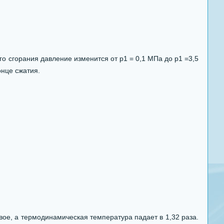
о сгорания давление изменится от р1 = 0,1 МПа до р1 =3,5
онце сжатия.
ое, а термодинамическая температура падает в 1,32 раза.