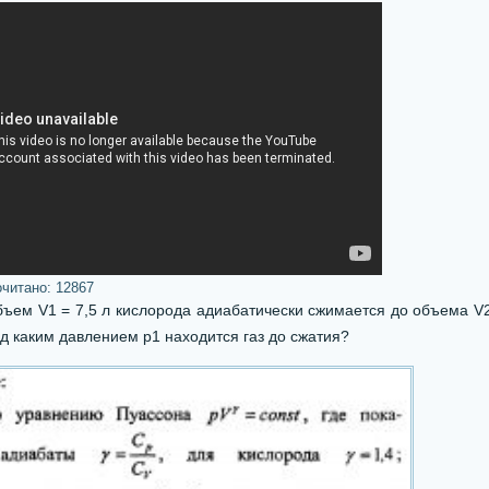
очитано:
12867
ем V1 = 7,5 л кислорода адиабатически сжимается до объема V2 
д каким давлением р1 находится газ до сжатия?