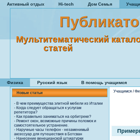
Активный отдых
Hi-tech
Дом Семья
Учащ
Публикато
Мультитематический катало
статей
Физика
Русский язык
В помощь учащимся
Учащимся
/
Фи
Новые статьи
-
В чем преимущества элитной мебели из Италии
-
Когда следует обращаться к услугам
репетитора?
-
Как правильно заниматься на орбитреке?
-
Ремонт окон, возможные причины поломок и
самостоятельное устранение.
-
Наручные часы телефон - незаменимый
Примеры
аксессуар для путешествия в Ботсван
-
Нанесение венецианской штукатурки