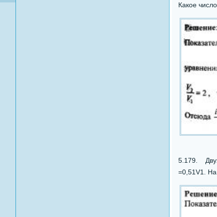
Какое число
5.179. Двух
=0,51V1. На