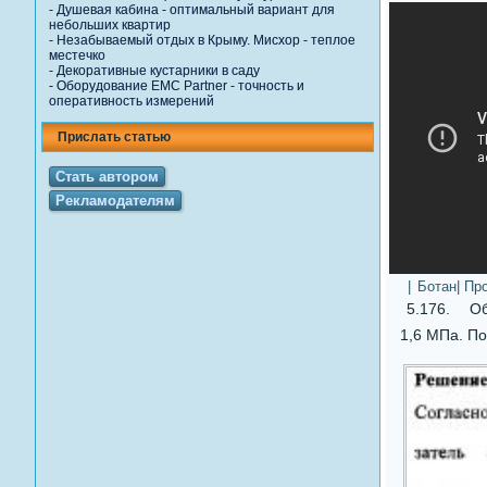
-
Душевая кабина - оптимальный вариант для
небольших квартир
-
Незабываемый отдых в Крыму. Мисхор - теплое
местечко
-
Декоративные кустарники в саду
-
Оборудование EMC Рartner - точность и
оперативность измерений
Прислать статью
Стать автором
Рекламодателям
|
Ботан
| Пр
5.176. Объ
1,6 МПа. По