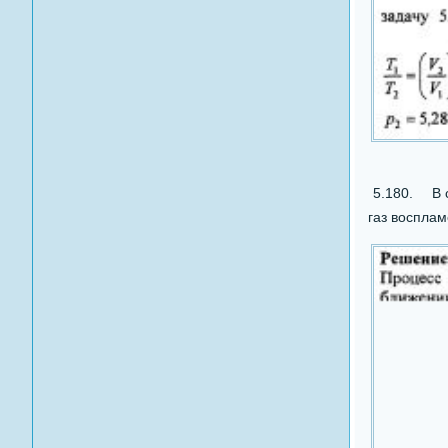
5.180. В с
газ восплам