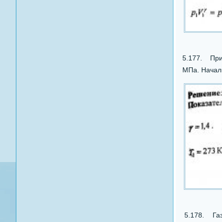
5.177. При 
МПа. Началь
5.178. Газ