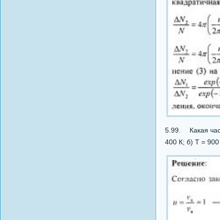
5.99. Какая част
400 К; б) Т = 900