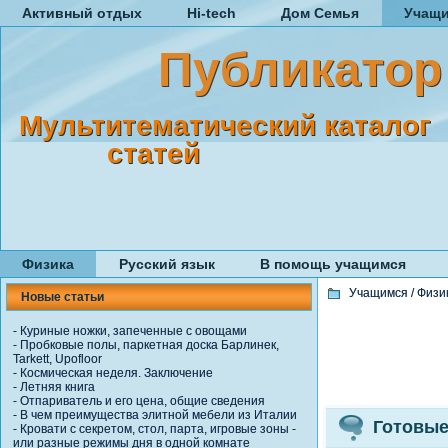
Активный отдых
Hi-tech
Дом Семья
Учащ
Публикатор
Мультитематический каталог
статей
Физика
Русский язык
В помощь учащимся
Учащимся
/
Физи
Новые статьи
-
Куриные ножки, запеченные с овощами
-
Пробковые полы, паркетная доска Барлинек,
Tarkett, Upofloor
-
Космическая неделя. Заключение
-
Летняя книга
-
Отпариватель и его цена, общие сведения
-
В чем преимущества элитной мебели из Италии
Готовые
-
Кровати с секретом, стол, парта, игровые зоны -
или разные режимы дня в одной комнате