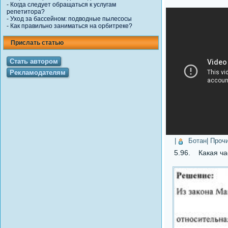
-
Когда следует обращаться к услугам
репетитора?
-
Уход за бассейном: подводные пылесосы
-
Как правильно заниматься на орбитреке?
Прислать статью
Стать автором
Рекламодателям
|
Ботан
| Проч
5.96. Какая час