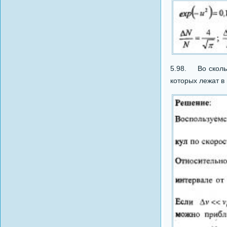
5.98. Во скольк
которых лежат в 