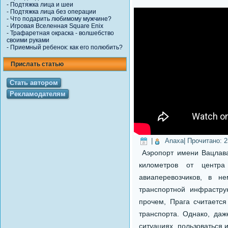
-
Подтяжка лица и шеи
-
Подтяжка лица без операции
-
Что подарить любимому мужчине?
-
Игровая Вселенная Square Enix
-
Трафаретная окраска - волшебство
своими руками
-
Приемный ребенок: как его полюбить?
Прислать статью
Стать автором
Рекламодателям
|
Anaxa
| Прочитано:
2
Аэропорт имени Вацлава
километров от центра
авиаперевозчиков, в н
транспортной инфрастру
прочем, Прага считаетс
транспорта. Однако, даж
ситуациях, пользоваться 