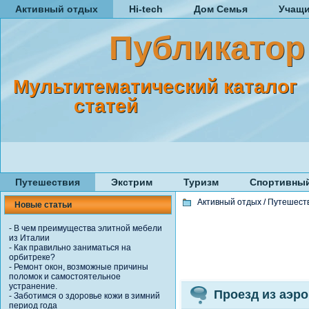
Активный отдых
Hi-tech
Дом Семья
Учащ
Публикатор
Мультитематический каталог
статей
Путешествия
Экстрим
Туризм
Спортивный
Активный отдых
/
Путешест
Новые статьи
-
В чем преимущества элитной мебели
из Италии
-
Как правильно заниматься на
орбитреке?
-
Ремонт окон, возможные причины
поломок и самостоятельное
устранение.
Проезд из аэро
-
Заботимся о здоровье кожи в зимний
период года